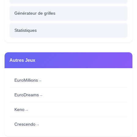
Générateur de grilles
Statistiques
Autres Jeux
EuroMillions
→
EuroDreams
→
Keno
→
Crescendo
→