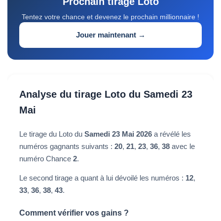
Prochain tirage Loto
Tentez votre chance et devenez le prochain millionnaire !
Jouer maintenant →
Analyse du tirage Loto du Samedi 23
Mai
Le tirage du Loto du
Samedi 23 Mai 2026
a révélé les
numéros gagnants suivants :
20
,
21
,
23
,
36
,
38
avec le
numéro Chance
2
.
Le second tirage a quant à lui dévoilé les numéros :
12
,
33
,
36
,
38
,
43
.
Comment vérifier vos gains ?