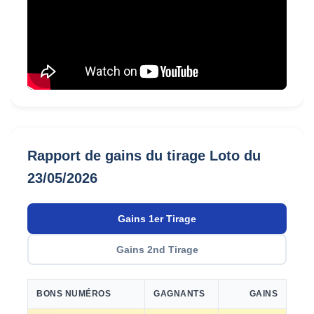
Rapport de gains du tirage Loto du
23/05/2026
Gains 1er Tirage
Gains 2nd Tirage
BONS NUMÉROS
GAGNANTS
GAINS