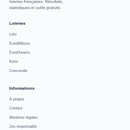
loteries françaises. Résultats,
statistiques et outils gratuits.
Loteries
Loto
EuroMillions
EuroDreams
Keno
Crescendo
Informations
À propos
Contact
Mentions légales
Jeu responsable